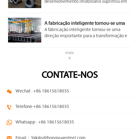
desenvolvimento imobiliário suprimiu em
certa medida a demanda por aço. No
entanto, a demanda nos setores de
infraestrutura e manufatura permanece
A fabricação inteligente tornou-se uma
estável e crescente, proporcionando algum
direção importante.
A fabricação inteligente tornou-se uma
apoio ao mercado siderúrgico.
direção importante para a transformação e
atualização da indústria siderúrgica.
mais
∨
CONTATE-NOS

Wechat : +86 18615618035

Telefone:+86 18615618035

Whatsapp : +86 18615618035

Email：Yak@sdzhongyuansteel.com