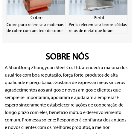
hastes, folhas, folhas, pós, tiras e
de carbono. O aço carbono é
fios.
muito comum no campo de
fabricação industrial devido ao
Cobre
Perfil
seu baixo custo de material e
Cobre puro refere-se a materiais
Perfis referem-se a barras sólidas
boa plasticidade.
de cobre com um teor de cobre
retas de metal que foram
de mais de 99,9%. Ele tem
formadas por meio de
excelente condutividade elétrica,
processamento de plástico e
condutividade térmica e
têm um certo formato e
usinabilidade, e é um importante
SOBRE NÓS
tamanho de seção transversal.
material eletrônico. O cobre
Perfis têm uma ampla variedade
puro tem baixa resistência e é
de especificações e usos, e
A ShanDong Zhongyuan Steel Co. Ltd. atenderá a maioria dos
facilmente amolecido, oxidado e
desempenham um papel muito
usuários com boa reputação, força forte, produtos de alta
deteriorado, mas tem bom
importante na produção de
qualidade e preço baixo. Gostaria de expressar meus sinceros
desempenho em resistência à
laminação.
agradecimentos aos antigos e novos amigos e clientes que
corrosão.
sempre se importaram, apoiaram e ajudaram a empresa! E
espero sinceramente estabelecer relações de cooperação de
longo prazo com eles, benefício mútuo e desenvolvimento
comum. Promessa solene: Responder à confiança dos antigos
e novos clientes com os melhores produtos, a melhor