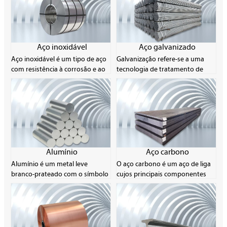
Aço inoxidável
Aço galvanizado
Aço inoxidável é um tipo de aço
Galvanização refere-se a uma
com resistência à corrosão e ao
tecnologia de tratamento de
aço inoxidável como suas
superfície que reveste uma
principais características. Seu
camada de zinco na superfície de
teor de cromo é de pelo menos
metal, liga ou outros materiais
10,5% e seu teor de carbono não
para estética e prevenção de
é mais do que 1,2%. A resistência
ferrugem. O principal método
à corrosão do aço inoxidável se
usado é a galvanização por
deve às características de sua
imersão a quente. O zinco é
composição química,
facilmente solúvel em ácido e
Alumínio
Aço carbono
especialmente o elemento
álcali, por isso é chamado de
Alumínio é um metal leve
O aço carbono é um aço de liga
cromo, que pode formar uma
metal anfotérico.
branco-prateado com o símbolo
cujos principais componentes
fina camada de óxido na
do elemento Al e o número
são carbono e ferro, e o teor de
superfície do aço para evitar
atômico 13. Sua substância única
carbono é geralmente entre
mais corrosão.
é um metal leve branco-
0,008% e 2,11%. O aço carbono
prateado com ductilidade. O
pode atingir diferentes níveis de
produto é geralmente feito em
resistência controlando seu teor