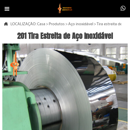



LOCALIZAÇÃO:
Casa
>
Produtos
>
Aço inoxidável
>
Tira estreita de aço
201 Tira Estreita de Aço Inoxidável