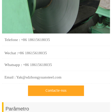
Telefone : +86 18615618035
Wechat :+86 18615618035
Whatsapp : +86 18615618035
Email : Yak@sdzhongyuansteel.com
Contacte-nos
Parâmetro