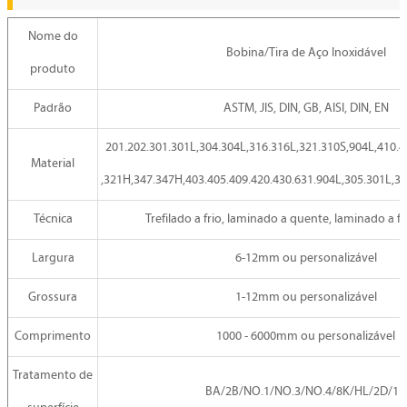
Nome do
Bobina/Tira de Aço Inoxidável
produto
Padrão
ASTM, JIS, DIN, GB, AISI, DIN, EN
201.202.301.301L,304.304L,316.316L,321.310S,904L,410.4
Material
,321H,347.347H,403.405.409.420.430.631.904L,305.301L,3
Técnica
Trefilado a frio, laminado a quente, laminado a fr
Largura
6-12mm ou personalizável
Grossura
1-12mm ou personalizável
Comprimento
1000 - 6000mm ou personalizável
Tratamento de
BA/2B/NO.1/NO.3/NO.4/8K/HL/2D/1D