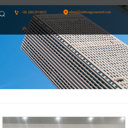


admin@sdzhongyuansteel.com
+86 18615618035
