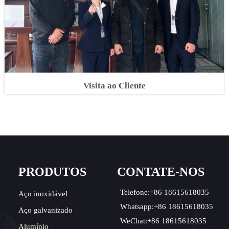
Visita ao Cliente
O
PRODUTOS
CONTATE-NOS
Telefone:+86 18615618035
Aço inoxidável
Whatsapp:+86 18615618035
Aço galvanizado
WeChat:+86 18615618035
Alumínio