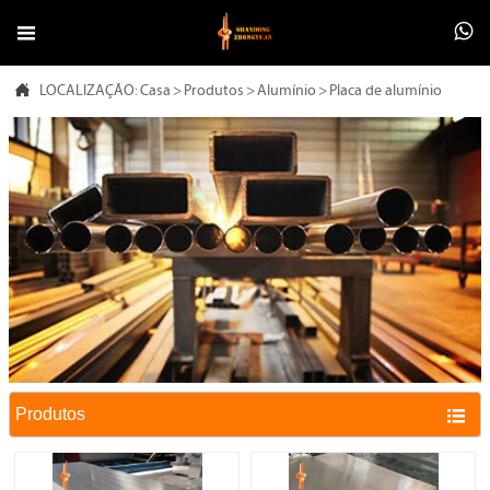



LOCALIZAÇÃO:
Casa
>
Produtos
>
Alumínio
>
Placa de alumínio
Produtos
