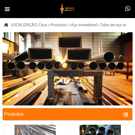



LOCALIZAÇÃO:
Casa
>
Produtos
>
Aço inoxidável
>
Tubo de aço inoxid
Produtos
