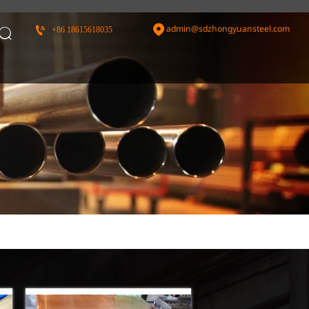
admin@sdzhongyuansteel.com


+86 18615618035
