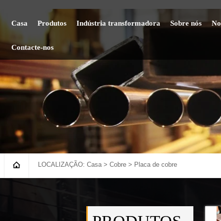
Casa
Produtos
Indústria transformadora
Sobre nós
No
Contacte-nos

LOCALIZAÇÃO:
Casa
>
Cobre
>
Placa de cobre