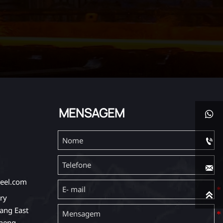
MENSAGEM



eel.com

ry
ang East
cheng