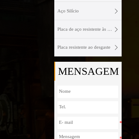

Aço Silício

Placa de aço resistente às intempéries

Placa resistente ao desgaste
MENSAGEM