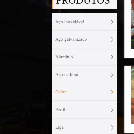
PRODUTOS

Aço inoxidável

Aço galvanizado

Alumínio

Aço carbono

Cobre

Perfil

Liga