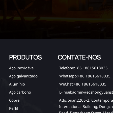
PRODUTOS
CONTATE-NOS
Aço inoxidável
Telefone:+86 18615618035
Aço galvanizado
Whatsapp:+86 18615618035
Alumínio
WeChat:+86 18615618035
Aço carbono
E- mail:admin@sdzhongyuanst
Adicionar:2206-2, Contempora
Cobre
International Building, Dongch
Perfil
Road, Dongcheng Street, Liao