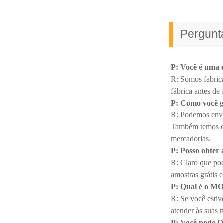
Pergunt
P: Você é uma 
R: Somos fabrica
fábrica antes de 
P: Como você g
R: Podemos envia
Também temos cer
mercadorias.
P: Posso obter 
R: Claro que po
amostras grátis e
P: Qual é o M
R: Se você esti
atender às suas 
P: Você pode