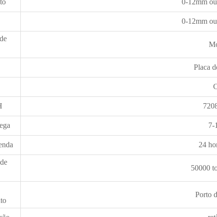
to
0-12mm ou 
0-12mm ou 
de
M
Placa d
C
H
720
rega
7-
enda
24 ho
 de
50000 t
Porto 
to