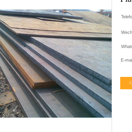
Telef

Wech

What

E-mai
O