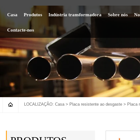
Casa
Produtos
Indústria transformadora
Sobre nós
No
Contacte-nos

LOCALIZAÇÃO:
Casa
>
Placa resistente ao desgaste
>
Placa 