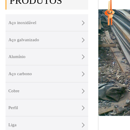
PRODUTOS

Aço inoxidável

Aço galvanizado

Alumínio

Aço carbono

Cobre

Perfil

Liga