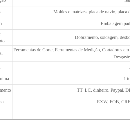
ção
re
o
Moldes e matrizes, placa de navio, placa d
m
Embalagem padr
e
Dobramento, soldagem, desbo
nto
Ferramentas de Corte, Ferramentas de Medição, Cortadores em
al
Desgaste
a
ínima
1 t
amento
TT, LC, dinheiro, Paypal, D
oca
EXW, FOB, CRF, 