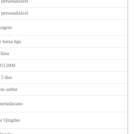
personalizável
personalizável
oagem
e baixa liga
hina
8512000
15 dias
ras online
oneladas/ano
de Qingdao