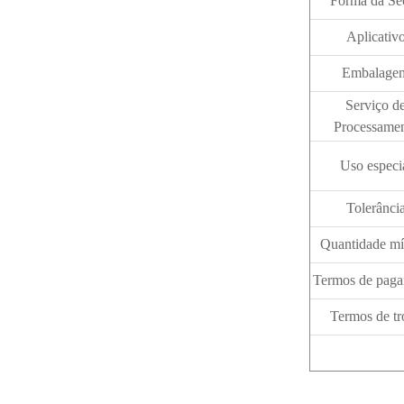
Forma da Se
Aplicativ
Embalage
Serviço d
Processame
Uso especi
Tolerânci
Quantidade m
Termos de pag
Termos de tr