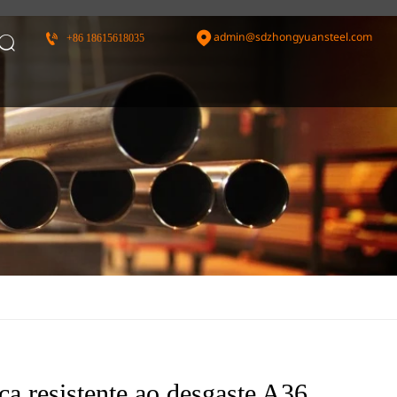
admin@sdzhongyuansteel.com


+86 18615618035

ca resistente ao desgaste A36