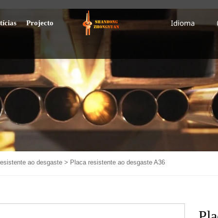
Idioma
tícias
Projecto
resistente ao desgaste
>
Placa resistente ao desgaste A36
Pla