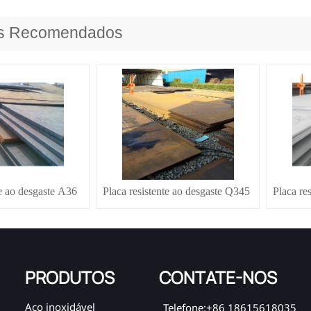
os Recomendados
te ao desgaste A36
Placa resistente ao desgaste Q345
Placa re
PRODUTOS
CONTATE-NOS
Aço inoxidável
Telefone:+86 18615618035