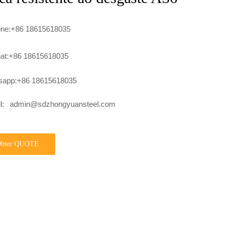
one:+86 18615618035
at:+86 18615618035
sapp:+86 18615618035
l:
admin@sdzhongyuansteel.com
bter QUOTE