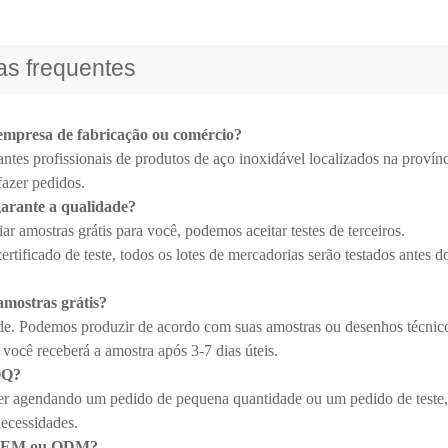
as frequentes
empresa de fabricação ou comércio?
ntes profissionais de produtos de aço inoxidável localizados na provín
fazer pedidos.
arante a qualidade?
r amostras grátis para você, podemos aceitar testes de terceiros.
tificado de teste, todos os lotes de mercadorias serão testados antes do
amostras grátis?
de. Podemos produzir de acordo com suas amostras ou desenhos técnic
 você receberá a amostra após 3-7 dias úteis.
OQ?
ver agendando um pedido de pequena quantidade ou um pedido de teste, 
necessidades.
 OEM ou ODM?