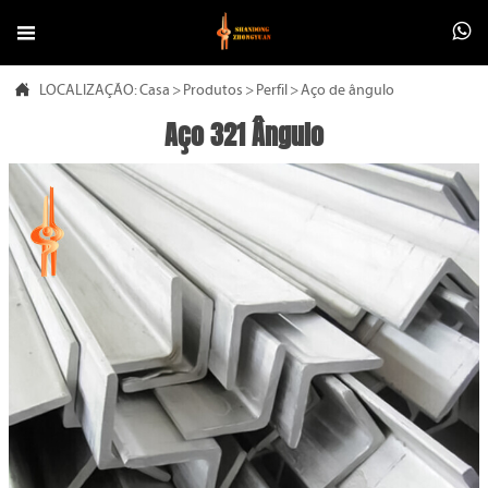



LOCALIZAÇÃO:
Casa
>
Produtos
>
Perfil
>
Aço de ângulo
Aço 321 Ângulo