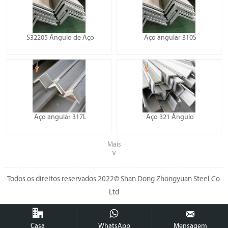
S32205 Ângulo de Aço
Aço angular 310S
Aço angular 317L
Aço 321 Ângulo
Mais
∨
Todos os direitos reservados 2022© Shan Dong Zhongyuan Steel Co.
Ltd



Casa
WhatsApp
Mensagem