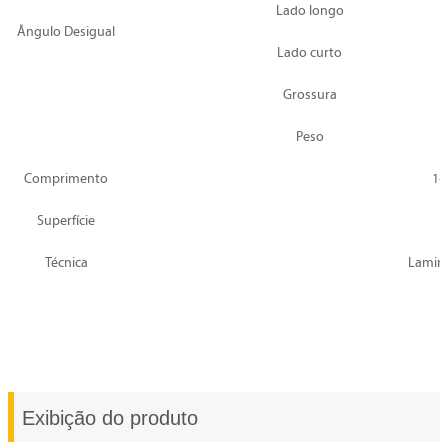
Lado longo
Ângulo Desigual
Lado curto
Grossura
Peso
Comprimento
1-
Superfície
Técnica
Lamina
Exibição do produto