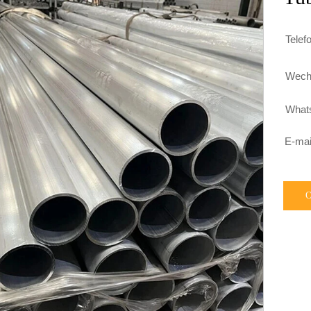
Telef

Wech

What

E-mai
O