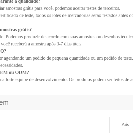
arante a qualidade?
r amostras grátis para você, podemos aceitar testes de terceiros.
tificado de teste, todos os lotes de mercadorias serão testados antes do
amostras grátis?
de. Podemos produzir de acordo com suas amostras ou desenhos técnic
 você receberá a amostra após 3-7 dias úteis.
OQ?
ver agendando um pedido de pequena quantidade ou um pedido de teste, 
necessidades.
 OEM ou ODM?
a forte equipe de desenvolvimento. Os produtos podem ser feitos de a
gem