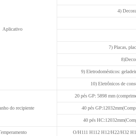
4) Decoraç
Aplicativo
7) Placas, pla
8)Decor
9) Eletrodomésticos: geladei
10) Eletrônicos de cons
20 pés GP: 5898 mm (comprime
nho do recipiente
40 pés GP:12032mm(Comp
40 pés HC:12032mm(Com
Temperamento
O/H111 H112 H12/H22/H32 H1