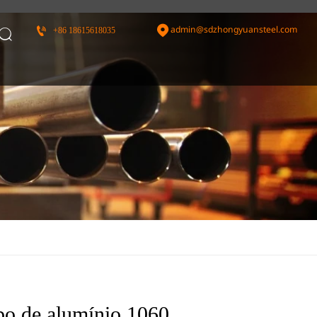
admin@sdzhongyuansteel.com


+86 18615618035

o de alumínio 1060