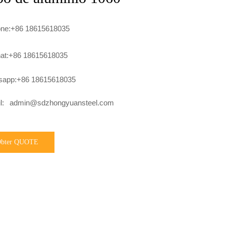
one:+86 18615618035
at:+86 18615618035
sapp:+86 18615618035
l:
admin@sdzhongyuansteel.com
bter QUOTE