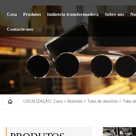
Casa
Produtos
Indústria transformadora
Sobre nós
No
Contacte-nos

LOCALIZAÇÃO:
Casa
>
Alumínio
>
Tubo de alumínio
>
Tubo d