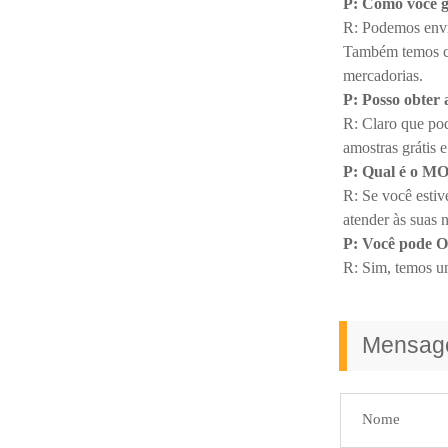
P: Como você g
R: Podemos envia
Também temos cer
mercadorias.
P: Posso obter 
R: Claro que po
amostras grátis e
P: Qual é o M
R: Se você esti
atender às suas 
P: Você pode
R: Sim, temos um
Mensa