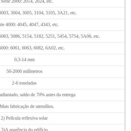
 Série 2000: 2014, 2024, etc.
 3003, 3004, 3005, 3104, 3105, 3A21, etc.
rie 4000: 4045, 4047, 4343, etc.
 5083, 5086, 5154, 5182, 5251, 5454, 5754, 5A06, etc.
 6000: 6061, 6063, 6082, 6A02, etc.
0,3-14 mm
50-2000 milímetros
2-6 toneladas
adiantado, saldo de 70% antes da entrega
 Mais fabricação de utensílios.
2) Película reflexiva solar
3)A aparência do edifício