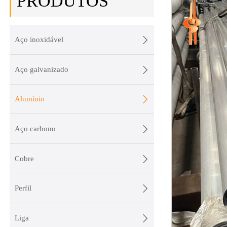
PRODUTOS

Aço inoxidável

Aço galvanizado

Alumínio

Aço carbono

Cobre

Perfil

Liga