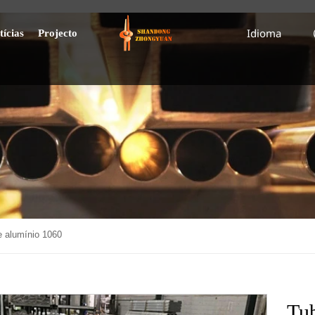
Idioma
tícias
Projecto
e alumínio 1060
Tub