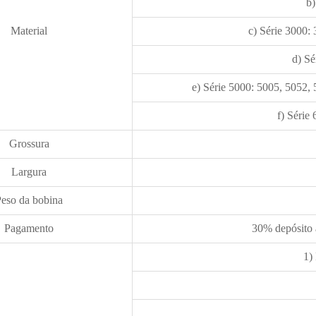
b)
Material
c) Série 3000:
d) Sé
e) Série 5000: 5005, 5052,
f) Série
Grossura
Largura
Peso da bobina
Pagamento
30% depósito 
1)