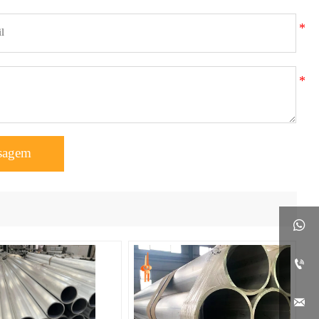
sagem


