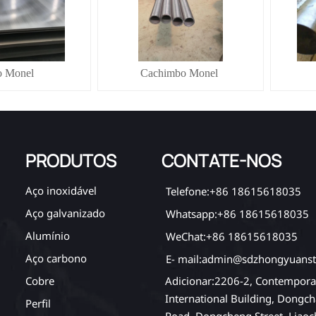
o Monel
Cachimbo Monel
PRODUTOS
CONTATE-NOS
Aço inoxidável
Telefone:+86 18615618035
Aço galvanizado
Whatsapp:+86 18615618035
Alumínio
WeChat:+86 18615618035
Aço carbono
E- mail:admin@sdzhongyuanst
Adicionar:2206-2, Contempora
Cobre
International Building, Dongch
Perfil