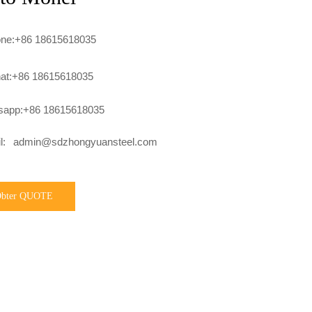
one:+86 18615618035
at:+86 18615618035
sapp:+86 18615618035
l:
admin@sdzhongyuansteel.com
bter QUOTE