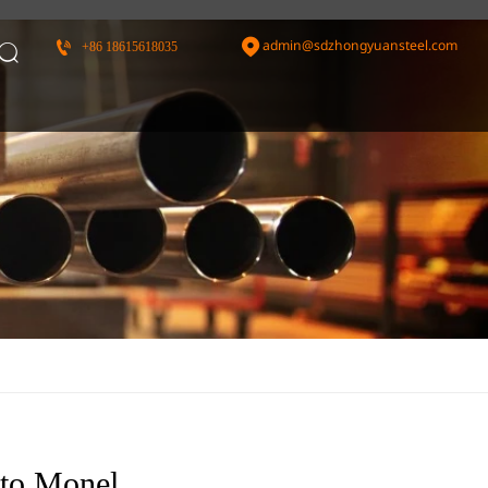
admin@sdzhongyuansteel.com


+86 18615618035

ato Monel