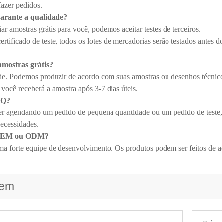
fazer pedidos.
arante a qualidade?
r amostras grátis para você, podemos aceitar testes de terceiros.
tificado de teste, todos os lotes de mercadorias serão testados antes do
amostras grátis?
de. Podemos produzir de acordo com suas amostras ou desenhos técnic
 você receberá a amostra após 3-7 dias úteis.
OQ?
ver agendando um pedido de pequena quantidade ou um pedido de teste, 
necessidades.
 OEM ou ODM?
a forte equipe de desenvolvimento. Os produtos podem ser feitos de a
gem