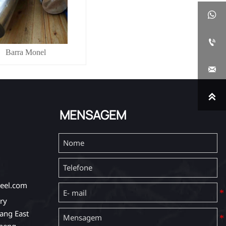


Barra Monel


MENSAGEM
eel.com
ry
ang East