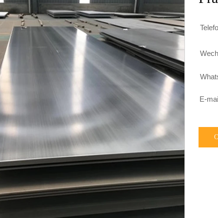
Telef

Wech

What

E-mai
O