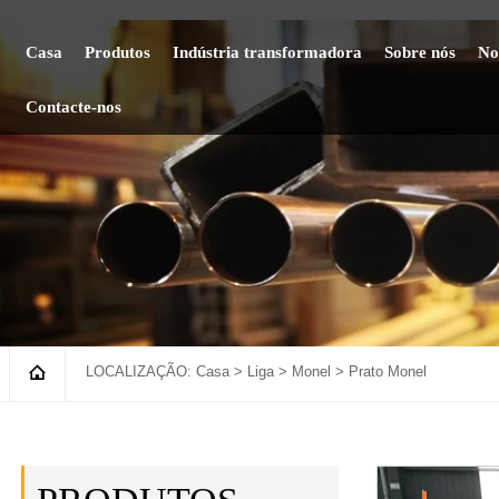
Casa
Produtos
Indústria transformadora
Sobre nós
No
Contacte-nos

LOCALIZAÇÃO:
Casa
>
Liga
>
Monel
>
Prato Monel