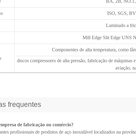
e
BA, 2B, NO.1,
ão
ISO, SGS, BV e
Laminado a fri
Mill Edge Slit Edge UNS 
Componentes de alta temperatura, como lâmin
o
discos compressores de alta pressão, fabricação de máquinas 
aviação, na
as frequentes
empresa de fabricação ou comércio?
ntes profissionais de produtos de aço inoxidável localizados na provín