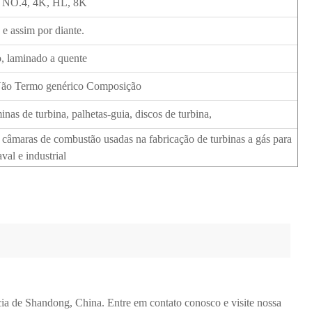
 NO.4, 4K, HL, 8K
 assim por diante.
o, laminado a quente
Não Termo genérico Composição
as de turbina, palhetas-guia, discos de turbina,
e câmaras de combustão usadas na fabricação de turbinas a gás para
val e industrial
cia de Shandong, China. Entre em contato conosco e visite nossa