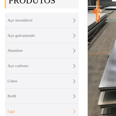
PRODUTOS

Aço inoxidável

Aço galvanizado

Alumínio

Aço carbono

Cobre

Perfil

Liga