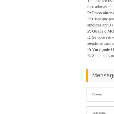
Também temos cer
mercadorias.
P: Posso obter 
R: Claro que po
amostras grátis e
P: Qual é o M
R: Se você esti
atender às suas 
P: Você pode
R: Sim, temos um
Mensa