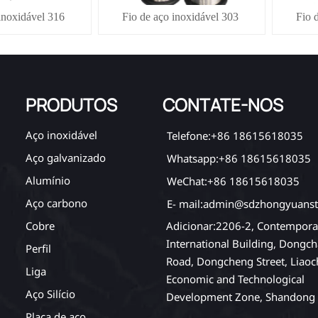
inoxidável 316
Fio de aço inoxidável 303
Fio 
PRODUTOS
CONTATE-NOS
Aço inoxidável
Telefone:+86 18615618035
Aço galvanizado
Whatsapp:+86 18615618035
Alumínio
WeChat:+86 18615618035
Aço carbono
E- mail:admin@sdzhongyuanst
Adicionar:2206-2, Contempora
Cobre
International Building, Dongch
Perfil
Road, Dongcheng Street, Liao
Liga
Economic and Technological
Aço Silício
Development Zone, Shandong 
Placa de aço