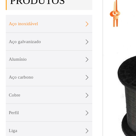
PRODUTOS

Aço inoxidável

Aço galvanizado

Alumínio

Aço carbono

Cobre

Perfil

Liga