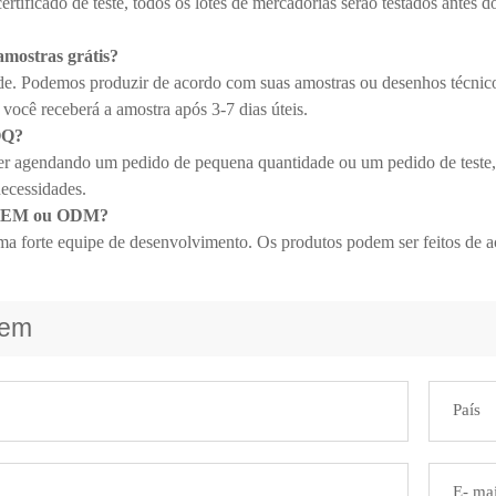
tificado de teste, todos os lotes de mercadorias serão testados antes do
amostras grátis?
de. Podemos produzir de acordo com suas amostras ou desenhos técnic
 você receberá a amostra após 3-7 dias úteis.
OQ?
ver agendando um pedido de pequena quantidade ou um pedido de teste, 
necessidades.
 OEM ou ODM?
a forte equipe de desenvolvimento. Os produtos podem ser feitos de a
gem