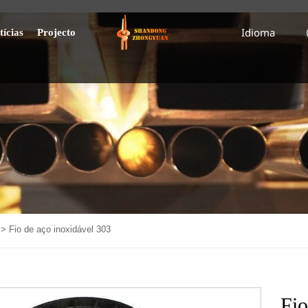
Idioma
tícias
Projecto
>
Fio de aço inoxidável 303
Fio