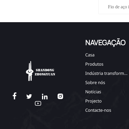
Fio de aço 
NAVEGAÇÃO
Casa
Produtos
Indústria transformadora
Sobre nós
Notícias




Projecto

Contacte-nos