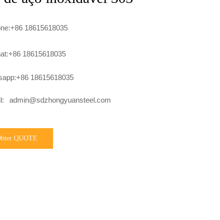
one:+86 18615618035
at:+86 18615618035
sapp:+86 18615618035
l:
admin@sdzhongyuansteel.com
bter QUOTE