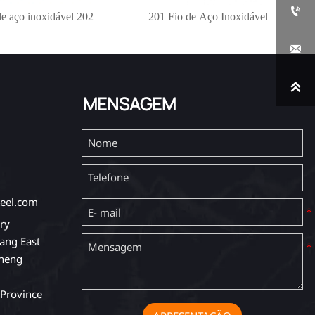

de aço inoxidável 202
201 Fio de Aço Inoxidável


MENSAGEM
eel.com
ry
ang East
cheng
Province