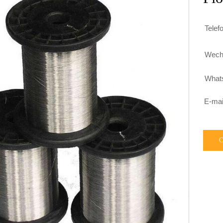
Telef

Wech

What

E-mai
O