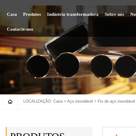
Casa
Produtos
Indústria transformadora
Sobre nós
No
Contacte-nos

LOCALIZAÇÃO:
Casa
>
Aço inoxidável
>
Fio de aço inoxidável