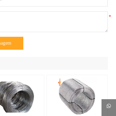
sagem
