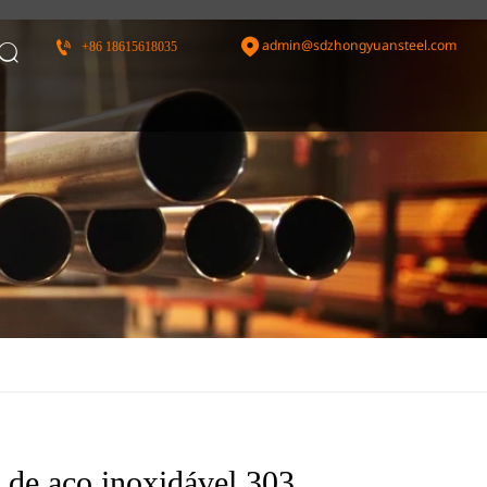
admin@sdzhongyuansteel.com


+86 18615618035

 de aço inoxidável 303