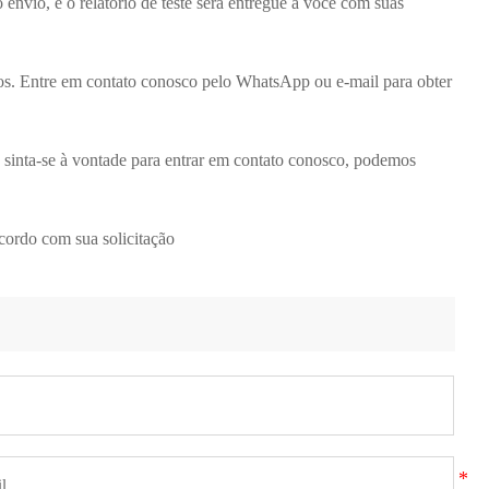
 envio, e o relatório de teste será entregue a você com suas
os. Entre em contato conosco pelo WhatsApp ou e-mail para obter
sinta-se à vontade para entrar em contato conosco, podemos
cordo com sua solicitação