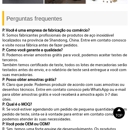
Perguntas frequentes
P: Você é uma empresa de fabricação ou comércio?
R: Somos fabricantes profissionais de produtos de aço inoxidável
localizados na província de Shandong, China. Entre em contato conosco
e visite nossa fábrica antes de fazer pedidos.
P: Como você garante a qualidade?
R: Podemos enviar amostras grátis para você, podemos aceitar testes de
terceiros.
Também temos certificado de teste, todos os lotes de mercadorias serão
testados antes do envio, e o relatório de teste será entregue a você com
suas mercadorias.
P: Posso obter amostras grátis?
R: Claro que pode. Podemos produzir de acordo com suas amostras ou
desenhos técnicos. Entre em contato conosco pelo WhatsApp ou e-mail
para obter amostras grátis e você receberá a amostra após 3-7 dias
úteis.
P: Qual é o MOQ?
R: Se você estiver agendando um pedido de pequena quantidade ou um

pedido de teste, sinta-se à vontade para entrar em contato conosco,
TOP
podemos atender às suas necessidades.
P: Você pode OEM ou ODM?
R: Sim, temos uma forte equipe de desenvolvimento. Os produtos