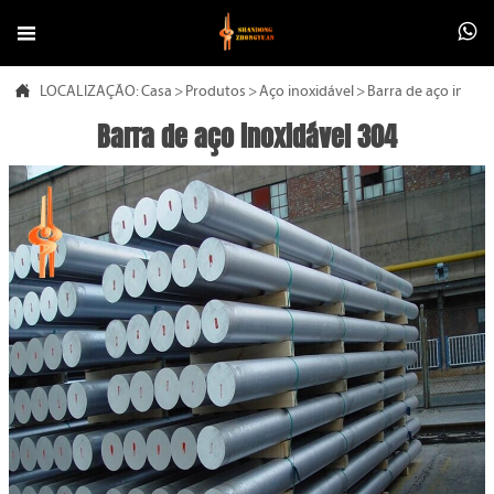



LOCALIZAÇÃO:
Casa
>
Produtos
>
Aço inoxidável
>
Barra de aço inoxid
Barra de aço inoxidável 304