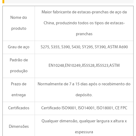
Maior fabricante de estacas-pranchas de aço da
Nome do
China, produzindo todos os tipos de estacas-
produto
pranchas
Grau de aço
S275, S355, S390, S430, SY295, SY390, ASTM A690
Padrão de
EN10248,EN10249,JIS5528,JIS5523,ASTM
produção
Prazo de
Normalmente de 7 a 15 dias após o recebimento do
entrega
depósito.
Certificados
Certificado ISO9001, ISO14001, ISO18001, CE FPC
Qualquer dimensão, qualquer largura x altura x
Dimensões
espessura