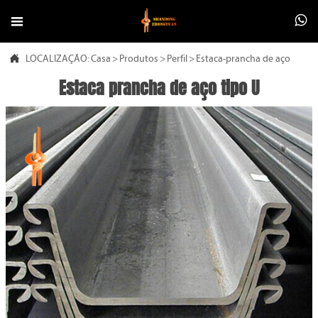



LOCALIZAÇÃO:
Casa
>
Produtos
>
Perfil
>
Estaca-prancha de aço
Estaca prancha de aço tipo U