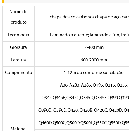
Nome do
chapa de aço carbono/ chapa de aço car
produto
Tecnologia
Laminado a quente; laminado a frio; trefi
Grossura
2-400 mm
Largura
600-2000 mm
Comprimento
1-12m ou conforme solicitação
A36, A283, A285, Q195, Q215, Q235,
Q345,Q345B,Q345C,Q345D,Q345E,Q390,Q390B
Q390D, Q390E, Q420, Q420B, Q420C, Q420D, Q42
Q460D,Q500C,Q500D,Q500E,Q550C,Q550D,Q550
Material