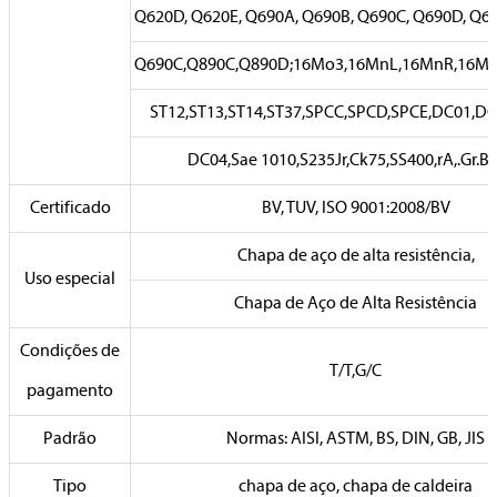
Q620D, Q620E, Q690A, Q690B, Q690C, Q690D, Q69
Q690C,Q890C,Q890D;16Mo3,16MnL,16MnR,16M
ST12,ST13,ST14,ST37,SPCC,SPCD,SPCE,DC01,DC
DC04,Sae 1010,S235Jr,Ck75,SS400,rA,.Gr.B.G
Certificado
BV, TUV, ISO 9001:2008/BV
Chapa de aço de alta resistência,
Uso especial
Chapa de Aço de Alta Resistência
Condições de
T/T,G/C
pagamento
Padrão
Normas: AISI, ASTM, BS, DIN, GB, JIS
Tipo
chapa de aço, chapa de caldeira